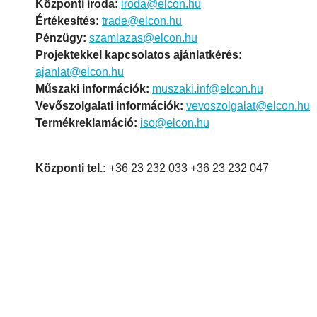
Központi iroda:
iroda@elcon.hu
Értékesítés:
trade@elcon.hu
Pénzügy:
szamlazas@elcon.hu
Projektekkel kapcsolatos ajánlatkérés:
ajanlat@elcon.hu
Műszaki információk:
muszaki.inf@elcon.hu
Vevőszolgalati információk:
vevoszolgalat@elcon.hu
Termékreklamáció:
iso@elcon.hu
Központi tel.:
+36 23 232 033 +36 23 232 047