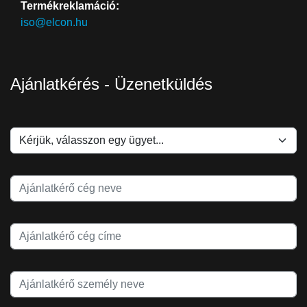
Termékreklamáció:
iso@elcon.hu
Ajánlatkérés - Üzenetküldés