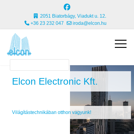
2051 Biatorbágy, Viadukt u. 12.
+36 23 232 047
iroda@elcon.hu
Elcon Electronic Kft.
Világítástechnikában otthon vagyunk!