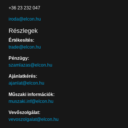
+36 23 232 047
iroda@elcon.hu
Részlegek
Értékesítés:
trade@elcon.hu
Pénzügy:
szamlazas@elcon.hu
Ajánlatkérés:
ajanlat@elcon.hu
Műszaki információk:
muszaki.inf@elcon.hu
Vevőszolgálat:
vevoszolgalat@elcon.hu